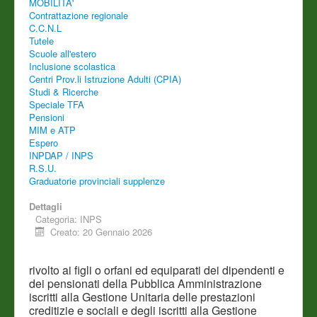
MOBILITA'
Contrattazione regionale
C.C.N.L
Tutele
Scuole all'estero
Inclusione scolastica
Centri Prov.li Istruzione Adulti (CPIA)
Studi & Ricerche
Speciale TFA
Pensioni
MIM e ATP
Espero
INPDAP / INPS
R.S.U.
Graduatorie provinciali supplenze
Dettagli
Categoria:
INPS
Creato: 20 Gennaio 2026
rivolto ai figli o orfani ed equiparati dei dipendenti e
dei pensionati della Pubblica Amministrazione
iscritti alla Gestione Unitaria delle prestazioni
creditizie e sociali e degli iscritti alla Gestione