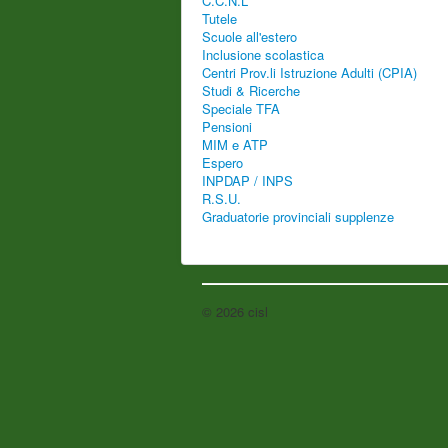
C.C.N.L
Tutele
Scuole all'estero
Inclusione scolastica
Centri Prov.li Istruzione Adulti (CPIA)
Studi & Ricerche
Speciale TFA
Pensioni
MIM e ATP
Espero
INPDAP / INPS
R.S.U.
Graduatorie provinciali supplenze
© 2026 cisl