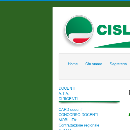
Home
Chi siamo
Segreteria
DOCENTI
A.T.A.
DIRIGENTI
CARD docenti
CONCORSO DOCENTI
MOBILITA'
Contrattazione regionale