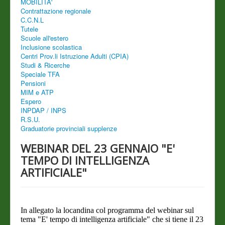
MOBILITA'
Contrattazione regionale
C.C.N.L
Tutele
Scuole all'estero
Inclusione scolastica
Centri Prov.li Istruzione Adulti (CPIA)
Studi & Ricerche
Speciale TFA
Pensioni
MIM e ATP
Espero
INPDAP / INPS
R.S.U.
Graduatorie provinciali supplenze
WEBINAR DEL 23 GENNAIO "E'
TEMPO DI INTELLIGENZA
ARTIFICIALE"
In allegato la locandina col programma del webinar sul
tema "E' tempo di intelligenza artificiale" che si tiene il 23