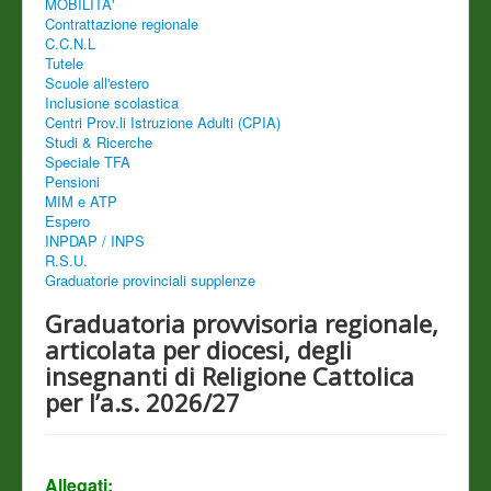
MOBILITA'
Contrattazione regionale
C.C.N.L
Tutele
Scuole all'estero
Inclusione scolastica
Centri Prov.li Istruzione Adulti (CPIA)
Studi & Ricerche
Speciale TFA
Pensioni
MIM e ATP
Espero
INPDAP / INPS
R.S.U.
Graduatorie provinciali supplenze
Graduatoria provvisoria regionale,
articolata per diocesi, degli
insegnanti di Religione Cattolica
per l’a.s. 2026/27
Allegati: