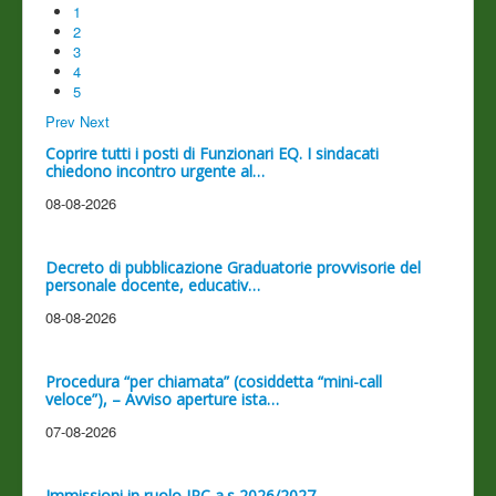
1
2
3
4
5
Prev
Next
Coprire tutti i posti di Funzionari EQ. I sindacati
chiedono incontro urgente al…
08-08-2026
Decreto di pubblicazione Graduatorie provvisorie del
personale docente, educativ…
08-08-2026
Procedura “per chiamata” (cosiddetta “mini-call
veloce”), – Avviso aperture ista…
07-08-2026
Immissioni in ruolo IRC a.s 2026/2027