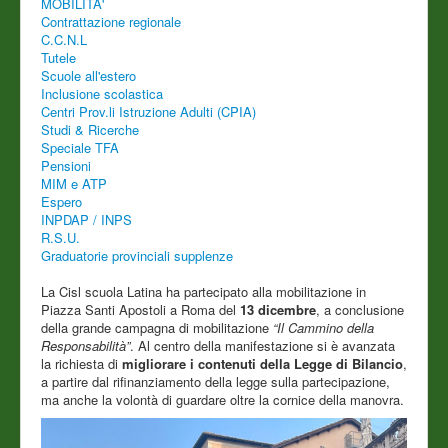
MOBILITA'
Contrattazione regionale
C.C.N.L
Tutele
Scuole all'estero
Inclusione scolastica
Centri Prov.li Istruzione Adulti (CPIA)
Studi & Ricerche
Speciale TFA
Pensioni
MIM e ATP
Espero
INPDAP / INPS
R.S.U.
Graduatorie provinciali supplenze
La Cisl scuola Latina ha partecipato alla mobilitazione in
Piazza Santi Apostoli a Roma del
13 dicembre
, a conclusione
della grande campagna di mobilitazione
“Il Cammino della
Responsabilità”
. Al centro della manifestazione si è avanzata
la richiesta di
migliorare i contenuti della Legge di Bilancio
,
a partire dal rifinanziamento della legge sulla partecipazione,
ma anche la volontà di guardare oltre la cornice della manovra.