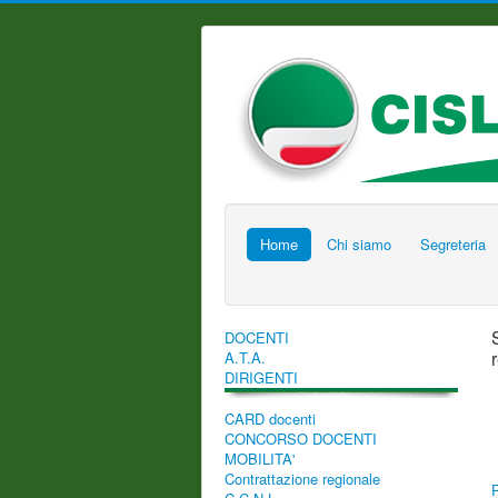
Home
Chi siamo
Segreteria
DOCENTI
A.T.A.
DIRIGENTI
CARD docenti
CONCORSO DOCENTI
MOBILITA'
Contrattazione regionale