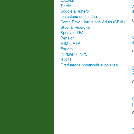
C.C.N.L
Tutele
Scuole all'estero
Inclusione scolastica
Centri Prov.li Istruzione Adulti (CPIA)
Studi & Ricerche
Speciale TFA
Pensioni
MIM e ATP
Espero
INPDAP / INPS
R.S.U.
Graduatorie provinciali supplenze
S