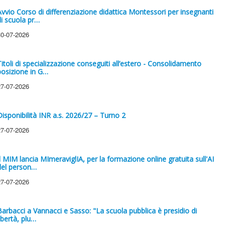
Avvio Corso di differenziazione didattica Montessori per insegnanti
di scuola pr…
30-07-2026
Titoli di specializzazione conseguiti all’estero - Consolidamento
posizione in G…
27-07-2026
Disponibilità INR a.s. 2026/27 – Turno 2
27-07-2026
Il MIM lancia MImeraviglIA, per la formazione online gratuita sull'AI
del person…
27-07-2026
Barbacci a Vannacci e Sasso: "La scuola pubblica è presidio di
ibertà, plu…