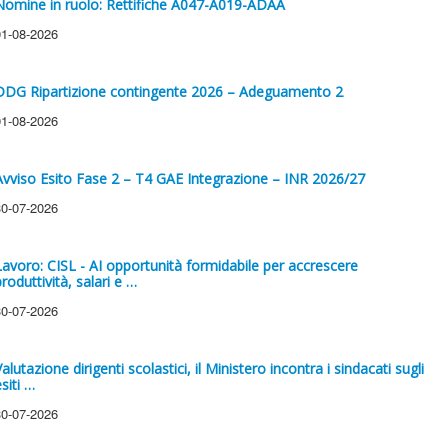
Nomine in ruolo: Rettifiche A047-A019-ADAA
01-08-2026
DDG Ripartizione contingente 2026 – Adeguamento 2
01-08-2026
Avviso Esito Fase 2 – T4 GAE Integrazione – INR 2026/27
30-07-2026
Lavoro: CISL - AI opportunità formidabile per accrescere
roduttività, salari e …
30-07-2026
alutazione dirigenti scolastici, il Ministero incontra i sindacati sugli
siti …
30-07-2026