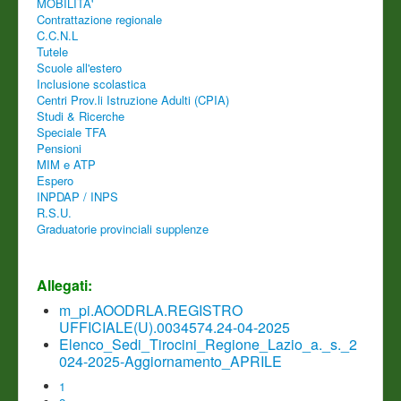
MOBILITA'
Contrattazione regionale
C.C.N.L
Tutele
Scuole all'estero
Inclusione scolastica
Centri Prov.li Istruzione Adulti (CPIA)
Studi & Ricerche
Speciale TFA
Pensioni
MIM e ATP
Espero
INPDAP / INPS
R.S.U.
Graduatorie provinciali supplenze
Allegati:
m_pi.AOODRLA.REGISTRO
UFFICIALE(U).0034574.24-04-2025
Elenco_Sedi_Tirocini_Regione_Lazio_a._s._2
024-2025-Aggiornamento_APRILE
1