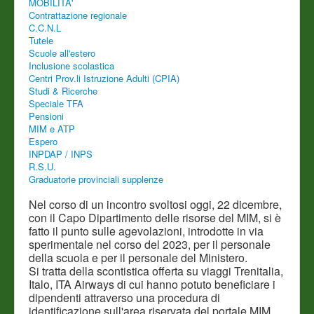
MOBILITA'
Contrattazione regionale
C.C.N.L
Tutele
Scuole all'estero
Inclusione scolastica
Centri Prov.li Istruzione Adulti (CPIA)
Studi & Ricerche
Speciale TFA
Pensioni
MIM e ATP
Espero
INPDAP / INPS
R.S.U.
Graduatorie provinciali supplenze
Nel corso di un incontro svoltosi oggi, 22 dicembre,
con il Capo Dipartimento delle risorse del MIM, si è
fatto il punto sulle agevolazioni, introdotte in via
sperimentale nel corso del 2023, per il personale
della scuola e per il personale del Ministero.
Si tratta della scontistica offerta su viaggi Trenitalia,
Italo, ITA Airways di cui hanno potuto beneficiare i
dipendenti attraverso una procedura di
identificazione sull'area riservata del portale MIM.